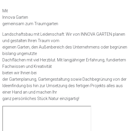
Mit
I
n
n
o
v
a
G
a
r
t
e
n
gemeinsam
zum
Traumgarten
Landschaftsbau mit Leidenschaft: Wir von INNOVA GARTEN planen
und gestalten Ihren Traum vom
eigenen Garten, den Außenbereich des Unternehmens oder begrünen
bislang ungenutzte
Dachflächen mit viel Herzblut. Mit langjähriger Erfahrung, fundiertem
Fachwissen und Kreativität
bieten wir Ihnen bei
der Gartenplanung, Gartengestaltung sowie Dachbegrünung von der
Ideenfindung bis hin zur Umsetzung des fertigen Projekts alles aus
einer Hand an und machen Ihr
ganz persönliches Stück Natur einzigartig!